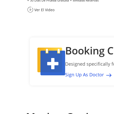
30 Días De Prueba Gratuita
Ilimitado Reservas
Ver El Video
Booking 
Designed specifically 
Sign Up As Doctor