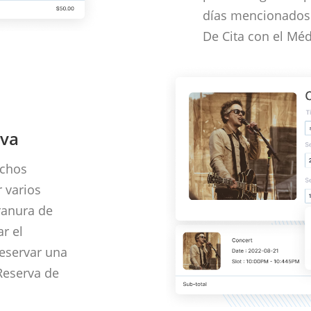
días mencionados 
De Cita con el Méd
rva
uchos
 varios
 ranura de
r el
reservar una
Reserva de