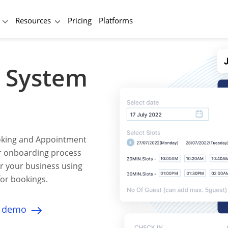
Resources
Pricing
Platforms
g System
oking and Appointment
r onboarding process
r your business using
for bookings.
r demo