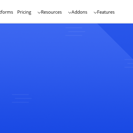
tforms
Pricing
Resources
Addons
Features